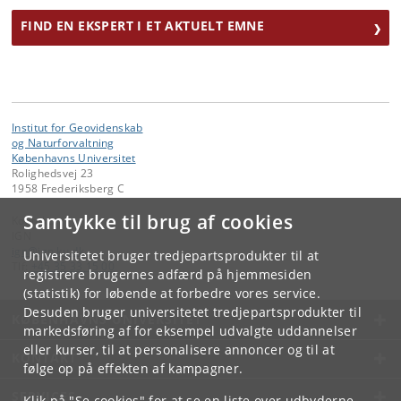
FIND EN EKSPERT I ET AKTUELT EMNE
Institut for Geovidenskab
og Naturforvaltning
Københavns Universitet
Rolighedsvej 23
1958 Frederiksberg C
Samtykke til brug af cookies
Kontakt:
IGN
ign
@
ign
.
ku
.
dk
Universitetet bruger tredjepartsprodukter til at
Tlf:
+45 35 33 15 00
registrere brugernes adfærd på hjemmesiden
(statistik) for løbende at forbedre vores service.
Desuden bruger universitetet tredjepartsprodukter til
KØBENHAVNS UNIVERSITET
markedsføring af for eksempel udvalgte uddannelser
eller kurser, til at personalisere annoncer og til at
KONTAKT
følge op på effekten af kampagner.
SERVICES
Klik på "Se cookies" for at se en liste over udbyderne