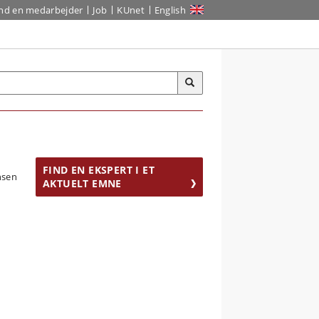
ind en medarbejder
Job
KUnet
English
FIND EN EKSPERT I ET
AKTUELT EMNE