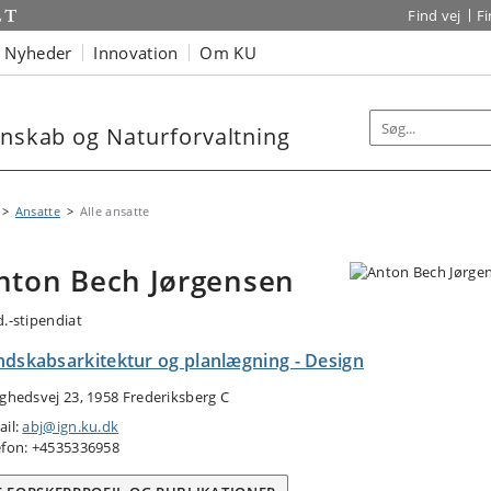
Find vej
F
Nyheder
Innovation
Om KU
enskab og Naturforvaltning
Ansatte
Alle ansatte
nton Bech Jørgensen
d.-stipendiat
ndskabsarkitektur og planlægning - Design
ighedsvej 23, 1958 Frederiksberg C
ail:
abj@ign.ku.dk
efon: +4535336958