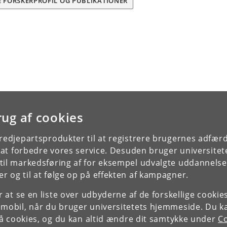
E FORSKERPROFIL OG PUBLIKATIONER
rug af cookies
tredjepartsprodukter til at registrere brugernes adfæ
e at forbedre vores service. Desuden bruger universitet
il markedsføring af for eksempel udvalgte uddannelser e
r og til at følge op på effekten af kampagner.
or at se en liste over udbyderne af de forskellige cooki
 mobil, når du bruger universitetets hjemmeside. Du k
slå cookies, og du kan altid ændre dit samtykke under
Co