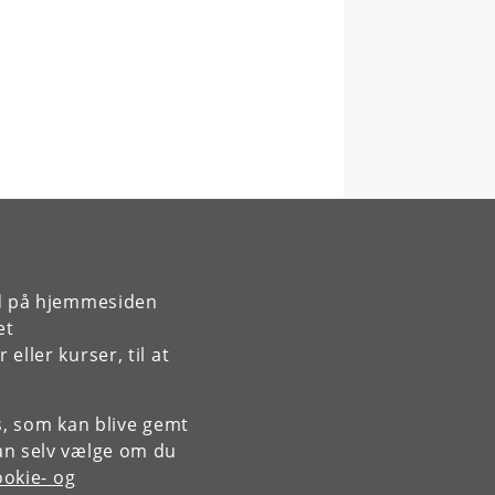
rd på hjemmesiden
et
ller kurser, til at
es, som kan blive gemt
an selv vælge om du
okie- og