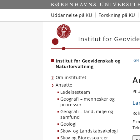
Start
Uddannelse på KU
Forskning på KU
Institut for Geovid
Institut for Geovidenskab og
IGN
Naturforvaltning
Om instituttet
A
Ansatte
Ph.
Ledelsesteam
Geografi – mennesker og
La
processer
Geografi – land, miljø og
Rol
samfund
E-m
Geologi
Tel
Skov- og Landskabsøkologi
Skov og Bioressourcer