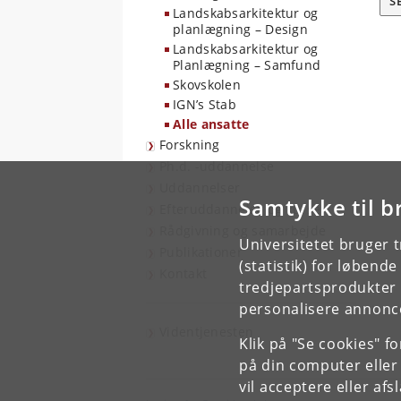
S
Landskabsarkitektur og
planlægning – Design
Landskabsarkitektur og
Planlægning – Samfund
Skovskolen
IGN’s Stab
Alle ansatte
Forskning
Ph.d. -uddannelse
Uddannelser
Samtykke til b
Efteruddannelse og kurser
Rådgivning og samarbejde
Universitetet bruger 
Publikationer
(statistik) for løbend
Kontakt
tredjepartsprodukter t
personalisere annonce
Videntjenesten
Klik på "Se cookies" f
på din computer eller
vil acceptere eller af