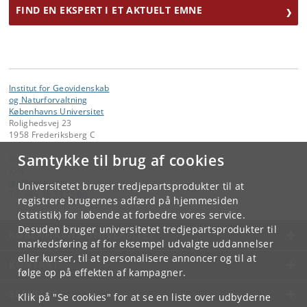
FIND EN EKSPERT I ET AKTUELT EMNE
Institut for Geovidenskab
og Naturforvaltning
Københavns Universitet
Rolighedsvej 23
1958 Frederiksberg C
Samtykke til brug af cookies
Kontakt:
IGN
ign
@
ign
.
ku
.
dk
Universitetet bruger tredjepartsprodukter til at
Tlf:
+45 35 33 15 00
registrere brugernes adfærd på hjemmesiden
(statistik) for løbende at forbedre vores service.
Desuden bruger universitetet tredjepartsprodukter til
KØBENHAVNS UNIVERSITET
markedsføring af for eksempel udvalgte uddannelser
eller kurser, til at personalisere annoncer og til at
KONTAKT
følge op på effekten af kampagner.
SERVICES
Klik på "Se cookies" for at se en liste over udbyderne