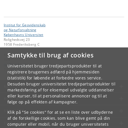
Institut for Geovidenskab
og Naturforvaltning
Københavns Universitet
Rolighedsvej 23
1958 Frederiksberg C
Samtykke til brug af cookies
Kontakt:
IGN
ign
@
ign
.
ku
.
dk
Universitetet bruger tredjepartsprodukter til at
Tlf:
+45 35 33 15 00
registrere brugernes adfærd på hjemmesiden
(statistik) for løbende at forbedre vores service.
Desuden bruger universitetet tredjepartsprodukter til
KØBENHAVNS UNIVERSITET
markedsføring af for eksempel udvalgte uddannelser
eller kurser, til at personalisere annoncer og til at
KONTAKT
følge op på effekten af kampagner.
SERVICES
Klik på "Se cookies" for at se en liste over udbyderne
af de forskellige cookies, som kan blive gemt på din
FOR STUDERENDE OG ANSATTE
computer eller mobil, når du bruger universitetets