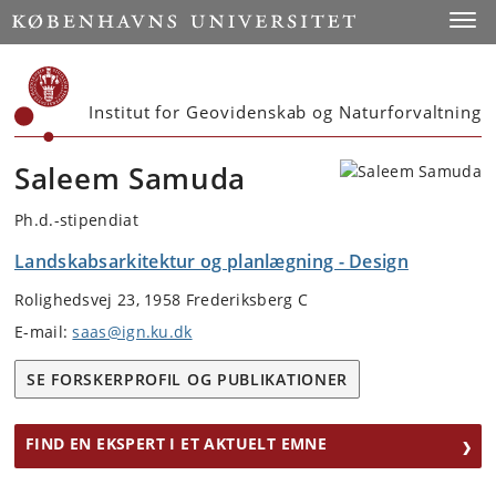
Start
Toggl
Institut for Geovidenskab og Naturforvaltning
Saleem Samuda
Ph.d.-stipendiat
Landskabsarkitektur og planlægning - Design
Rolighedsvej 23, 1958 Frederiksberg C
E-mail:
saas@ign.ku.dk
SE FORSKERPROFIL OG PUBLIKATIONER
FIND EN EKSPERT I ET AKTUELT EMNE