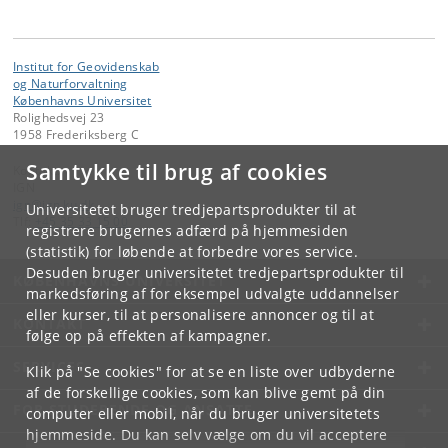
Institut for Geovidenskab
og Naturforvaltning
Københavns Universitet
Rolighedsvej 23
1958 Frederiksberg C
Samtykke til brug af cookies
Kontakt:
IGN
ign
@
ign
.
ku
.
dk
Universitetet bruger tredjepartsprodukter til at
Tlf:
+45 35 33 15 00
registrere brugernes adfærd på hjemmesiden
(statistik) for løbende at forbedre vores service.
Desuden bruger universitetet tredjepartsprodukter til
KØBENHAVNS UNIVERSITET
markedsføring af for eksempel udvalgte uddannelser
eller kurser, til at personalisere annoncer og til at
KONTAKT
følge op på effekten af kampagner.
SERVICES
Klik på "Se cookies" for at se en liste over udbyderne
af de forskellige cookies, som kan blive gemt på din
FOR STUDERENDE OG ANSATTE
computer eller mobil, når du bruger universitetets
hjemmeside. Du kan selv vælge om du vil acceptere