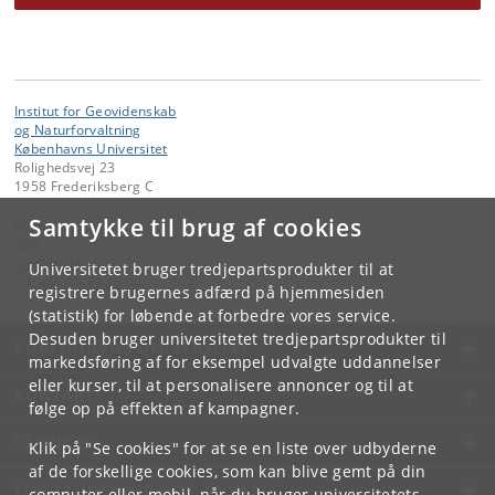
Institut for Geovidenskab
og Naturforvaltning
Københavns Universitet
Rolighedsvej 23
1958 Frederiksberg C
Samtykke til brug af cookies
Kontakt:
IGN
ign
@
ign
.
ku
.
dk
Universitetet bruger tredjepartsprodukter til at
Tlf:
+45 35 33 15 00
registrere brugernes adfærd på hjemmesiden
(statistik) for løbende at forbedre vores service.
Desuden bruger universitetet tredjepartsprodukter til
KØBENHAVNS UNIVERSITET
markedsføring af for eksempel udvalgte uddannelser
eller kurser, til at personalisere annoncer og til at
KONTAKT
følge op på effekten af kampagner.
SERVICES
Klik på "Se cookies" for at se en liste over udbyderne
af de forskellige cookies, som kan blive gemt på din
FOR STUDERENDE OG ANSATTE
computer eller mobil, når du bruger universitetets