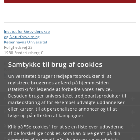
Institut for Geovidenskab
og Naturforvaltning
Københavns Universitet
Rolighedsvej 23
1958 Frederiksberg C
Samtykke til brug af cookies
Kontakt:
IGN
ign
@
ign
.
ku
.
dk
Universitetet bruger tredjepartsprodukter til at
Tlf:
+45 35 33 15 00
registrere brugernes adfærd på hjemmesiden
(statistik) for løbende at forbedre vores service.
Desuden bruger universitetet tredjepartsprodukter til
KØBENHAVNS UNIVERSITET
markedsføring af for eksempel udvalgte uddannelser
eller kurser, til at personalisere annoncer og til at
KONTAKT
følge op på effekten af kampagner.
SERVICES
Klik på "Se cookies" for at se en liste over udbyderne
af de forskellige cookies, som kan blive gemt på din
FOR STUDERENDE OG ANSATTE
computer eller mobil, når du bruger universitetets