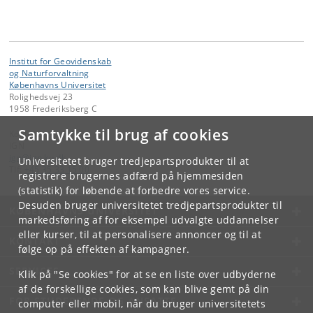
Institut for Geovidenskab
og Naturforvaltning
Københavns Universitet
Rolighedsvej 23
1958 Frederiksberg C
Samtykke til brug af cookies
Kontakt:
IGN
ign
@
ign
.
ku
.
dk
Universitetet bruger tredjepartsprodukter til at
Tlf:
+45 35 33 15 00
registrere brugernes adfærd på hjemmesiden
(statistik) for løbende at forbedre vores service.
Desuden bruger universitetet tredjepartsprodukter til
KØBENHAVNS UNIVERSITET
markedsføring af for eksempel udvalgte uddannelser
eller kurser, til at personalisere annoncer og til at
KONTAKT
følge op på effekten af kampagner.
SERVICES
Klik på "Se cookies" for at se en liste over udbyderne
af de forskellige cookies, som kan blive gemt på din
FOR STUDERENDE OG ANSATTE
computer eller mobil, når du bruger universitetets