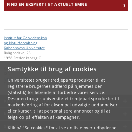
FIND EN EKSPERT I ET AKTUELT EMNE
Institut for Geovidenskab
og Naturforvaltning
Københavns Universitet
Rolighedsvej 23
1958 Frederiksberg C
Samtykke til brug af cookies
Kontakt:
IGN
ign
@
ign
.
ku
.
dk
Universitetet bruger tredjepartsprodukter til at
Tlf:
+45 35 33 15 00
registrere brugernes adfærd på hjemmesiden
(statistik) for løbende at forbedre vores service.
Desuden bruger universitetet tredjepartsprodukter til
KØBENHAVNS UNIVERSITET
markedsføring af for eksempel udvalgte uddannelser
eller kurser, til at personalisere annoncer og til at
KONTAKT
følge op på effekten af kampagner.
SERVICES
Klik på "Se cookies" for at se en liste over udbyderne