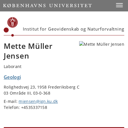
Start
Toggl
Institut for Geovidenskab og Naturforvaltning
Mette Müller
Jensen
Laborant
Geologi
Rolighedsvej 23, 1958 Frederiksberg C
03 Område III, 03-0-368
E-mail:
mjensen@ign.ku.dk
Telefon: +4535337158