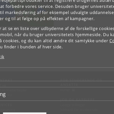
tredjepartsprodukter til at registrere brugernes adfæ
specifikke planter og få disse vist p
e at forbedre vores service. Desuden bruger universitet
En liste over plantesamlingen i Arbo
il markedsføring af for eksempel udvalgte uddannelser e
Liste over korrekt stavede plantena
r og til at følge op på effekten af kampagner.
or at se en liste over udbyderne af de forskellige cooki
 mobil, når du bruger universitetets hjemmeside. Du k
slå cookies, og du kan altid ændre dit samtykke under
Co
 finder i bunden af hver side.
tik
NTAKT
FOR STUDERENDE OG
ANSATTE
d vej
KUnet
d en medarbejder
ing
takt KU
JOB OG KARRIERE
RVICES
Ledige stillinger
Jobbank for studerende
sseservice