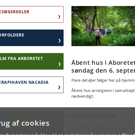
ESØGSREGLER
URFOLDERE
ILM FRA ARBORETET
Åbent hus i Aborete
søndag den 6. sept
Flere detaljer følger her på hjem
ERAPIHAVEN NACADIA
Åbent hus arrangeres i samarbejde
nødvendigt.
FIND TRÆER OG BUSKE
rug af cookies
Plantesøgningsprogram/liste
Plantesøgningsprogram i Arboretet gø