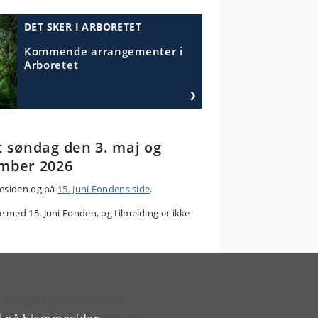
DET SKER I ARBORETET
Kommende arrangementer i
Arboretet
t søndag den 3. maj og
ember 2026
mesiden og på
15. Juni Fondens side
.
 med 15. Juni Fonden, og tilmelding er ikke
 over plantesamlingen
r det muligt f.eks. at søge efter