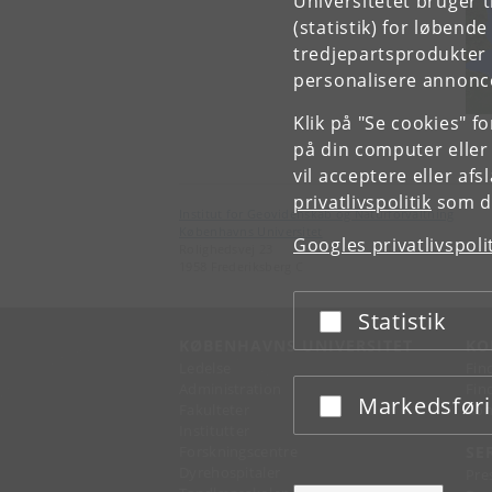
Universitetet bruger 
(statistik) for løbend
tredjepartsprodukter t
personalisere annonce
Klik på "Se cookies" f
på din computer eller
vil acceptere eller af
privatlivspolitik
som du
Institut for Geovidenskab og Naturforvaltning
Københavns Universitet
Googles privatlivspoli
Rolighedsvej 23
1958 Frederiksberg C
Statistik
Acceptér eller afslå
KØBENHAVNS UNIVERSITET
KO
Ledelse
Fin
Administration
Fin
Markedsfør
Acceptér eller afslå
Fakulteter
Kon
Institutter
Forskningscentre
SE
Dyrehospitaler
Pre