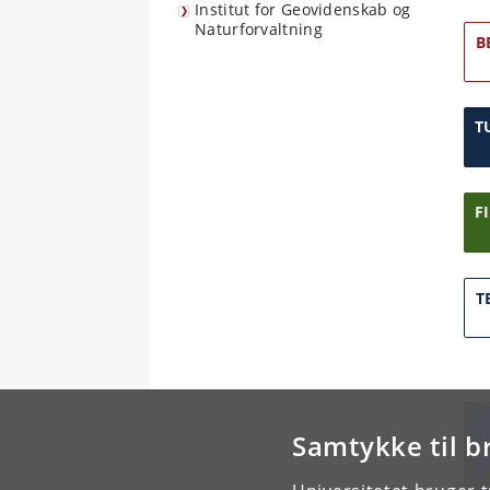
Institut for Geovidenskab og
Naturforvaltning
B
T
F
T
Samtykke til b