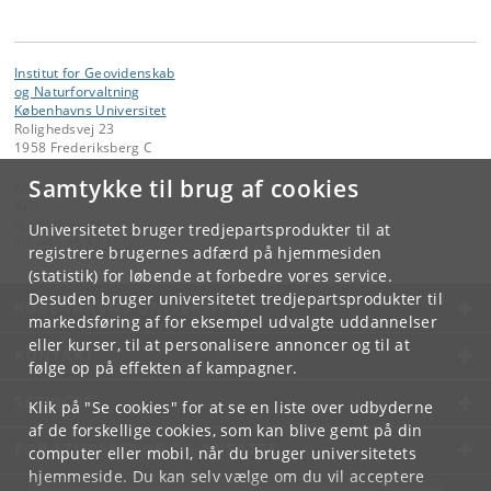
Institut for Geovidenskab
og Naturforvaltning
Københavns Universitet
Rolighedsvej 23
1958 Frederiksberg C
Samtykke til brug af cookies
Kontakt:
IGN
ign
@
ign
.
ku
.
dk
Universitetet bruger tredjepartsprodukter til at
Tlf:
+45 35 33 15 00
registrere brugernes adfærd på hjemmesiden
(statistik) for løbende at forbedre vores service.
Desuden bruger universitetet tredjepartsprodukter til
KØBENHAVNS UNIVERSITET
markedsføring af for eksempel udvalgte uddannelser
eller kurser, til at personalisere annoncer og til at
KONTAKT
følge op på effekten af kampagner.
SERVICES
Klik på "Se cookies" for at se en liste over udbyderne
af de forskellige cookies, som kan blive gemt på din
FOR STUDERENDE OG ANSATTE
computer eller mobil, når du bruger universitetets
hjemmeside. Du kan selv vælge om du vil acceptere