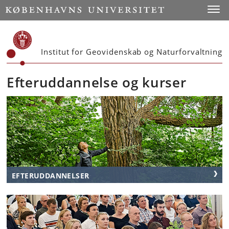
Start
Toggl
Institut for Geovidenskab og Naturforvaltning
Efteruddannelse og kurser
EFTERUDDANNELSER