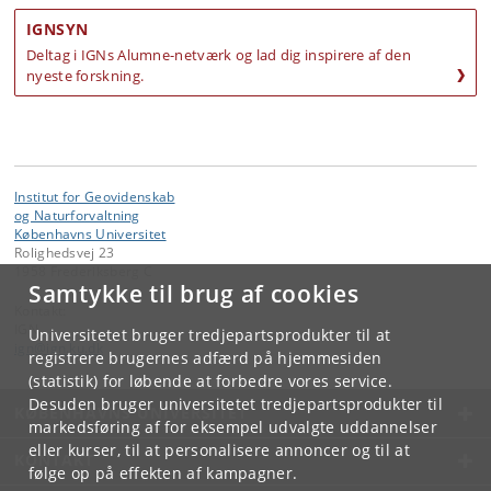
IGNSYN
Deltag i
IGNs Alumne-netværk og lad
dig inspirere af den
nyeste forskning.
Institut for Geovidenskab
og Naturforvaltning
Københavns Universitet
Rolighedsvej 23
1958 Frederiksberg C
Samtykke til brug af cookies
Kontakt:
IGN
Universitetet bruger tredjepartsprodukter til at
ign
@
ign
.
ku
.
dk
registrere brugernes adfærd på hjemmesiden
(statistik) for løbende at forbedre vores service.
Desuden bruger universitetet tredjepartsprodukter til
KØBENHAVNS UNIVERSITET
markedsføring af for eksempel udvalgte uddannelser
eller kurser, til at personalisere annoncer og til at
KONTAKT
følge op på effekten af kampagner.