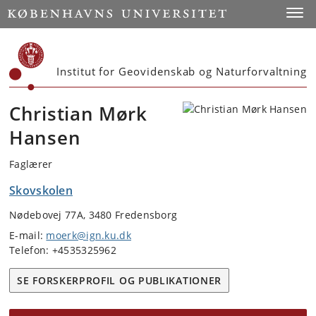
Start
Toggl
Institut for Geovidenskab og Naturforvaltning
Christian Mørk
Hansen
Faglærer
Skovskolen
Nødebovej 77A, 3480 Fredensborg
E-mail:
moerk@ign.ku.dk
Telefon: +4535325962
SE FORSKERPROFIL OG PUBLIKATIONER