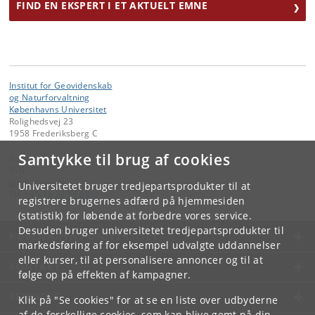
FIND EN EKSPERT I ET AKTUELT EMNE
Institut for Geovidenskab
og Naturforvaltning
Københavns Universitet
Rolighedsvej 23
1958 Frederiksberg C
Samtykke til brug af cookies
Kontakt:
IGN
ign
@
ign
.
ku
.
dk
Universitetet bruger tredjepartsprodukter til at
Tlf:
+45 35 33 15 00
registrere brugernes adfærd på hjemmesiden
(statistik) for løbende at forbedre vores service.
Desuden bruger universitetet tredjepartsprodukter til
KØBENHAVNS UNIVERSITET
markedsføring af for eksempel udvalgte uddannelser
eller kurser, til at personalisere annoncer og til at
KONTAKT
følge op på effekten af kampagner.
SERVICES
Klik på "Se cookies" for at se en liste over udbyderne
af de forskellige cookies, som kan blive gemt på din