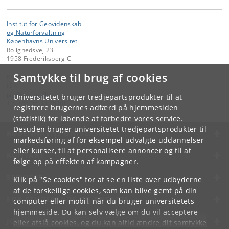
Institut for Geovidenskab
og Naturforvaltning
Københavns Universitet
Rolighedsvej 23
1958 Frederiksberg C
Samtykke til brug af cookies
Kontakt:
IGN
ign
@
ign
.
ku
.
dk
Universitetet bruger tredjepartsprodukter til at
Tlf:
+45 35 33 15 00
registrere brugernes adfærd på hjemmesiden
(statistik) for løbende at forbedre vores service.
Desuden bruger universitetet tredjepartsprodukter til
KØBENHAVNS UNIVERSITET
markedsføring af for eksempel udvalgte uddannelser
eller kurser, til at personalisere annoncer og til at
KONTAKT
følge op på effekten af kampagner.
SERVICES
Klik på "Se cookies" for at se en liste over udbyderne
af de forskellige cookies, som kan blive gemt på din
FOR STUDERENDE OG ANSATTE
computer eller mobil, når du bruger universitetets
hjemmeside. Du kan selv vælge om du vil acceptere
JOB OG KARRIERE
eller afslå cookies, og du kan altid ændre dit samtykke