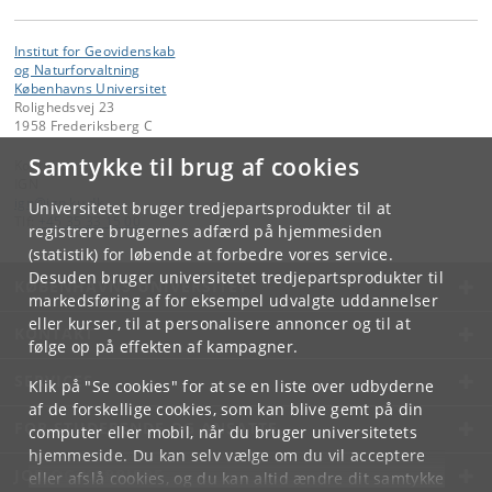
Institut for Geovidenskab
og Naturforvaltning
Københavns Universitet
Rolighedsvej 23
1958 Frederiksberg C
Samtykke til brug af cookies
Kontakt:
IGN
ign
@
ign
.
ku
.
dk
Universitetet bruger tredjepartsprodukter til at
Tlf:
+45 35 33 15 00
registrere brugernes adfærd på hjemmesiden
(statistik) for løbende at forbedre vores service.
Desuden bruger universitetet tredjepartsprodukter til
KØBENHAVNS UNIVERSITET
markedsføring af for eksempel udvalgte uddannelser
eller kurser, til at personalisere annoncer og til at
KONTAKT
følge op på effekten af kampagner.
SERVICES
Klik på "Se cookies" for at se en liste over udbyderne
af de forskellige cookies, som kan blive gemt på din
FOR STUDERENDE OG ANSATTE
computer eller mobil, når du bruger universitetets
hjemmeside. Du kan selv vælge om du vil acceptere
JOB OG KARRIERE
eller afslå cookies, og du kan altid ændre dit samtykke