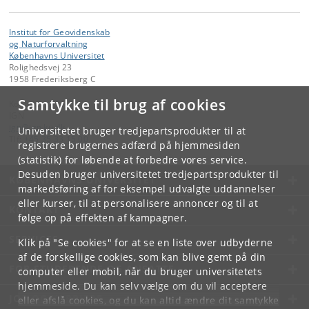
Institut for Geovidenskab
og Naturforvaltning
Københavns Universitet
Rolighedsvej 23
1958 Frederiksberg C
Samtykke til brug af cookies
Kontakt:
IGN
ign
@
ign
.
ku
.
dk
Universitetet bruger tredjepartsprodukter til at
Tlf:
+45 35 33 15 00
registrere brugernes adfærd på hjemmesiden
(statistik) for løbende at forbedre vores service.
Desuden bruger universitetet tredjepartsprodukter til
KØBENHAVNS UNIVERSITET
markedsføring af for eksempel udvalgte uddannelser
eller kurser, til at personalisere annoncer og til at
KONTAKT
følge op på effekten af kampagner.
SERVICES
Klik på "Se cookies" for at se en liste over udbyderne
af de forskellige cookies, som kan blive gemt på din
FOR STUDERENDE OG ANSATTE
computer eller mobil, når du bruger universitetets
hjemmeside. Du kan selv vælge om du vil acceptere
JOB OG KARRIERE
eller afslå cookies, og du kan altid ændre dit samtykke