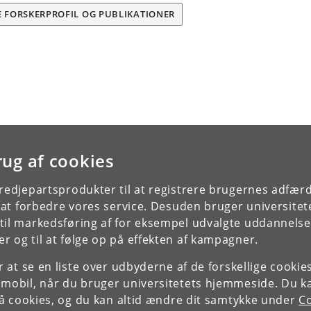
E FORSKERPROFIL OG PUBLIKATIONER
rug af cookies
tredjepartsprodukter til at registrere brugernes adfæ
e at forbedre vores service. Desuden bruger universitet
il markedsføring af for eksempel udvalgte uddannelser e
r og til at følge op på effekten af kampagner.
or at se en liste over udbyderne af de forskellige cooki
 mobil, når du bruger universitetets hjemmeside. Du k
slå cookies, og du kan altid ændre dit samtykke under
Co