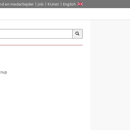
ind en medarbejder
Job
KUnet
English