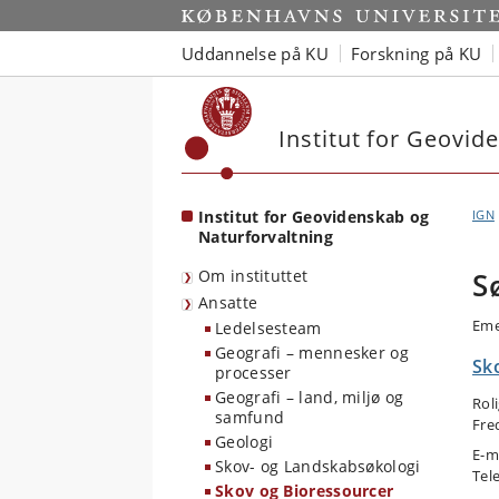
Start
Uddannelse på KU
Forskning på KU
Institut for Geovid
Institut for Geovidenskab og
IGN
Naturforvaltning
Om instituttet
S
Ansatte
Eme
Ledelsesteam
Geografi – mennesker og
Sk
processer
Geografi – land, miljø og
Rol
samfund
Fre
Geologi
E-m
Skov- og Landskabsøkologi
Tel
Skov og Bioressourcer