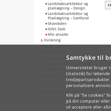
Landskabsarkitektur og
S
planlægning – Design
Landskabsarkitektur og
Planlægning – Samfund
Skovskolen
IGN’s Stab
Alle ansatte
Forskning
Ph.d. -uddannelse
Uddannelser
Samtykke til b
Efteruddannelse og kurser
Rådgivning og samarbejde
Universitetet bruger 
Publikationer
(statistik) for løbend
Kontakt
tredjepartsprodukter t
personalisere annonce
Videntjenesten
Klik på "Se cookies" f
på din computer eller
vil acceptere eller af