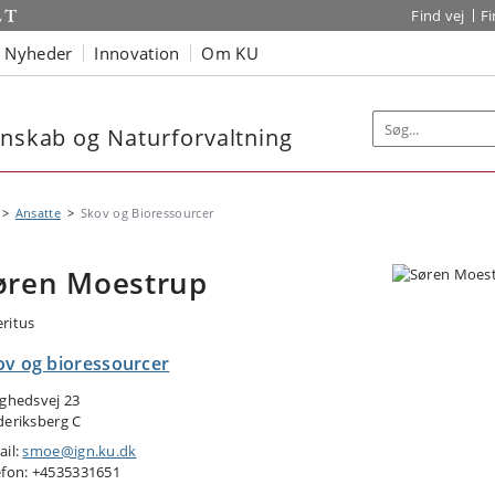
Find vej
F
Nyheder
Innovation
Om KU
enskab og Naturforvaltning
Ansatte
Skov og Bioressourcer
øren Moestrup
ritus
ov og bioressourcer
ighedsvej 23
deriksberg C
ail:
smoe@ign.ku.dk
efon: +4535331651