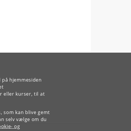
rd på hjemmesiden
et
ller kurser, til at
es, som kan blive gemt
an selv vælge om du
okie- og