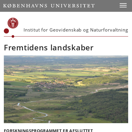
Start
Toggl
Institut for Geovidenskab og Naturforvaltning
Fremtidens landskaber
FORSKNINGSPROGRAMMET ER AFSLUTTET