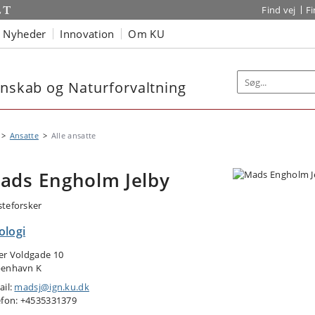
Find vej
F
Nyheder
Innovation
Om KU
enskab og Naturforvaltning
Ansatte
Alle ansatte
ads Engholm Jelby
teforsker
ologi
er Voldgade 10
enhavn K
ail:
madsj@ign.ku.dk
efon: +4535331379