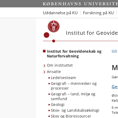
Start
Uddannelse på KU
Forskning på KU
Institut for Geovid
Institut for Geovidenskab og
IGN
Naturforvaltning
Om instituttet
M
Ansatte
Gæs
Ledelsesteam
Geografi – mennesker og
Ge
processer
Geografi – land, miljø og
Øst
samfund
Køb
Geologi
E-m
Skov- og Landskabsøkologi
Tel
Skov og Bioressourcer