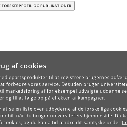
E FORSKERPROFIL OG PUBLIKATIONER
rug af cookies
tredjepartsprodukter til at registrere brugernes adfæ
e at forbedre vores service. Desuden bruger universitet
il markedsføring af for eksempel udvalgte uddannelser e
r og til at følge op på effekten af kampagner.
or at se en liste over udbyderne af de forskellige cooki
 mobil, når du bruger universitetets hjemmeside. Du k
slå cookies, og du kan altid ændre dit samtykke under
Co