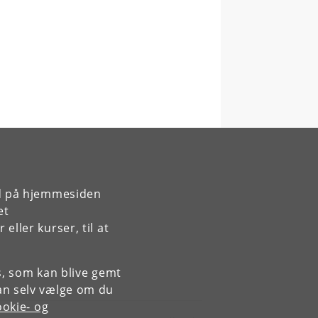
rd på hjemmesiden
et
ller kurser, til at
es, som kan blive gemt
an selv vælge om du
okie- og