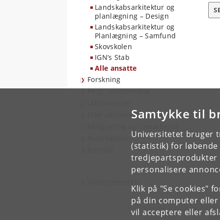
Landskabsarkitektur og
S
planlægning – Design
Landskabsarkitektur og
Planlægning – Samfund
Skovskolen
IGN’s Stab
Alle ansatte
Forskning
Ph.d. -uddannelse
Uddannelser
Samtykke til b
Efteruddannelse og kurser
Rådgivning og samarbejde
Universitetet bruger 
Publikationer
(statistik) for løbend
Kontakt
tredjepartsprodukter t
personalisere annonce
Videntjenesten
Klik på "Se cookies" f
på din computer eller
vil acceptere eller af