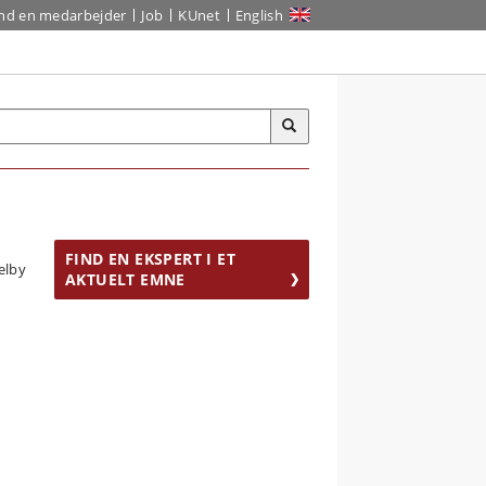
ind en medarbejder
Job
KUnet
English
FIND EN EKSPERT I ET
AKTUELT EMNE