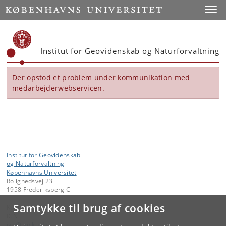
Start
Toggl
Institut for Geovidenskab og Naturforvaltning
Der opstod et problem under kommunikation med
medarbejderwebservicen.
Institut for Geovidenskab
og Naturforvaltning
Københavns Universitet
Rolighedsvej 23
1958 Frederiksberg C
Samtykke til brug af cookies
Kontakt:
IGN
ign
@
ign
.
ku
.
dk