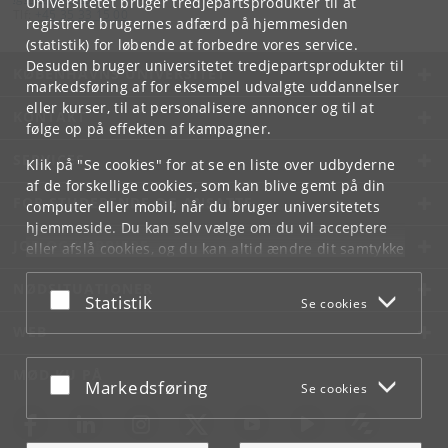
Universitetet bruger tredjepartsprodukter til at
Tlf:
+45 35 33 15 00
registrere brugernes adfærd på hjemmesiden
(statistik) for løbende at forbedre vores service.
Desuden bruger universitetet tredjepartsprodukter til
KØBENHAVNS UNIVERSITET
markedsføring af for eksempel udvalgte uddannelser
eller kurser, til at personalisere annoncer og til at
KONTAKT
følge op på effekten af kampagner.
SERVICES
Klik på "Se cookies" for at se en liste over udbyderne
af de forskellige cookies, som kan blive gemt på din
FOR STUDERENDE OG ANSATTE
computer eller mobil, når du bruger universitetets
hjemmeside. Du kan selv vælge om du vil acceptere
JOB OG KARRIERE
eller afslå cookies, og du kan altid ændre dit samtykke
under
Cookie- og privatlivspolitik
som du finder i
NØDSITUATIONER
bunden af hver side.
Acceptér eller afslå
Statistik
Se cookies
Googles privatlivspolitik
WEB
MØD KU PÅ
Acceptér eller afslå
Markedsføring
Se cookies