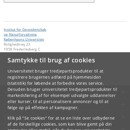
Institut for Geovidenskab
og Naturforvaltning
Københavns Universitet
Rolighedsvej 23
1958 Frederiksberg C
Samtykke til brug af cookies
Kontakt:
Erik Dahl Kjær
edk
@
ign
.
ku
.
dk
Universitetet bruger tredjepartsprodukter til at
Tlf:
+45 35 33 15 00
registrere brugernes adfærd på hjemmesiden
(statistik) for løbende at forbedre vores service.
Desuden bruger universitetet tredjepartsprodukter til
KØBENHAVNS UNIVERSITET
markedsføring af for eksempel udvalgte uddannelser
eller kurser, til at personalisere annoncer og til at
KONTAKT
følge op på effekten af kampagner.
SERVICES
Klik på "Se cookies" for at se en liste over udbyderne
af de forskellige cookies, som kan blive gemt på din
FOR STUDERENDE OG ANSATTE