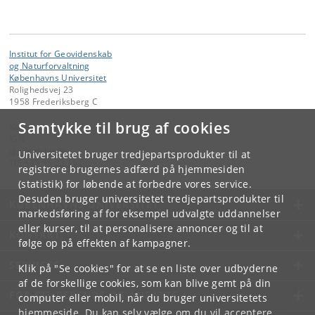
Institut for Geovidenskab
og Naturforvaltning
Københavns Universitet
Rolighedsvej 23
1958 Frederiksberg C
Samtykke til brug af cookies
Kontakt:
IGN
ign
@
ign
.
ku
.
dk
Universitetet bruger tredjepartsprodukter til at
Tlf:
+45 35 33 15 00
registrere brugernes adfærd på hjemmesiden
(statistik) for løbende at forbedre vores service.
Desuden bruger universitetet tredjepartsprodukter til
KØBENHAVNS UNIVERSITET
markedsføring af for eksempel udvalgte uddannelser
eller kurser, til at personalisere annoncer og til at
KONTAKT
følge op på effekten af kampagner.
SERVICES
Klik på "Se cookies" for at se en liste over udbyderne
af de forskellige cookies, som kan blive gemt på din
FOR STUDERENDE OG ANSATTE
computer eller mobil, når du bruger universitetets
hjemmeside. Du kan selv vælge om du vil acceptere