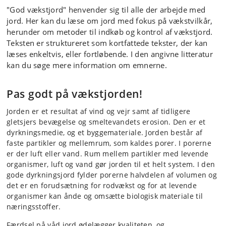
"God vækstjord" henvender sig til alle der arbejde med
jord. Her kan du læse om jord med fokus på vækstvilkår,
herunder om metoder til indkøb og kontrol af vækstjord.
Teksten er struktureret som kortfattede tekster, der kan
læses enkeltvis, eller fortløbende. I den angivne litteratur
kan du søge mere information om emnerne.
Pas godt på vækstjorden!
Jorden er et resultat af vind og vejr samt af tidligere
gletsjers bevægelse og smeltevandets erosion. Den er et
dyrkningsmedie, og et byggemateriale. Jorden består af
faste partikler og mellemrum, som kaldes porer. I porerne
er der luft eller vand. Rum mellem partikler med levende
organismer, luft og vand gør jorden til et helt system. I den
gode dyrkningsjord fylder porerne halvdelen af volumen og
det er en forudsætning for rodvækst og for at levende
organismer kan ånde og omsætte biologisk materiale til
næringsstoffer.
Færdsel på våd jord ødelægger kvaliteten, og