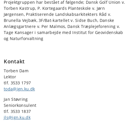
Projektgruppen har bestået af følgende; Dansk Golf Union v.
Torben Kastrup, P. Kortegaards Planteskole v. Jørn
Jørgensen, Praktiserende Landskabsarkitekters Råd v.
Brunella Vejbæk, 3F/Bat-kartellet v. Sidse Buch, Danske
Anlægsgartnere v. Per Malmos, Dansk Træplejeforening v.
Tage Kansager i samarbejde med Institut for Geovidenskab
og Naturforvaltning
Kontakt
Torben Dam
Lektor
tlf. 3533 1797
toda@ign.ku.dk
Jan Støvring
Seniorkonsulent
tlf. 3533 1837
jls@ign.ku.dk