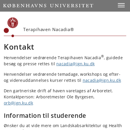
Start
Toggl
Terapihaven Nacadia®
Kontakt
®
Henvendelser vedrørende Terapihaven Nacadia
, guidede
besøg og presse rettes til
nacadia@ign.ku.dk
Henvendelser vedrørende temadage, workshops og efter-
og videreuddannelses kurser rettes til
nacadia@ign.ku.dk
Den gartneriske drift af haven varetages af Arboretet.
Kontaktperson: A
rboretmester Ole Byrgesen,
orb@ign.ku.dk
Information til studerende
Ønsker du at vide mere om Landskabsarkitektur og Health