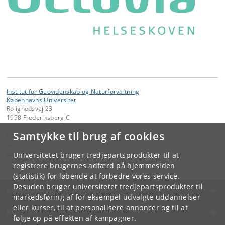
Institut for Geovidenskab og Naturforvaltning
Københavns Universitet
Rolighedsvej 23
1958 Frederiksberg C
Samtykke til brug af cookies
Kontakt:
IGN
nacadia
@
ign
.
ku
.
dk
.
Universitetet bruger tredjepartsprodukter til at
Tlf:
+45 35 33 15 00
registrere brugernes adfærd på hjemmesiden
(statistik) for løbende at forbedre vores service.
Desuden bruger universitetet tredjepartsprodukter til
KØBENHAVNS UNIVERSITET
markedsføring af for eksempel udvalgte uddannelser
eller kurser, til at personalisere annoncer og til at
KONTAKT
følge op på effekten af kampagner.