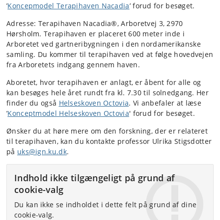
’
Koncepmodel Terapihaven Nacadia
’ forud for besøget.
Adresse: Terapihaven Nacadia®, Arboretvej 3, 2970
Hørsholm. Terapihaven er placeret 600 meter inde i
Arboretet ved gartneribygningen i den nordamerikanske
samling. Du kommer til terapihaven ved at følge hovedvejen
fra Arboretets indgang gennem haven.
Aboretet, hvor terapihaven er anlagt, er åbent for alle og
kan besøges hele året rundt fra kl. 7.30 til solnedgang. Her
finder du også
Helseskoven Octovia
. Vi anbefaler at læse
’
Konceptmodel Helseskoven Octovia
' forud for besøget.
Ønsker du at høre mere om den forskning, der er relateret
til terapihaven, kan du kontakte professor Ulrika Stigsdotter
på
uks@ign.ku.dk
.
Indhold ikke tilgængeligt på grund af
cookie-valg
Du kan ikke se indholdet i dette felt på grund af dine
cookie-valg.