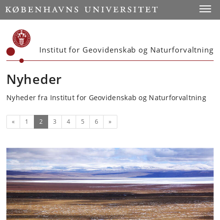
Start
Toggl
Institut for Geovidenskab og Naturforvaltning
Nyheder
Nyheder fra Institut for Geovidenskab og Naturforvaltning
Forrige
(nuværende)
Næste
«
1
2
3
4
5
6
»