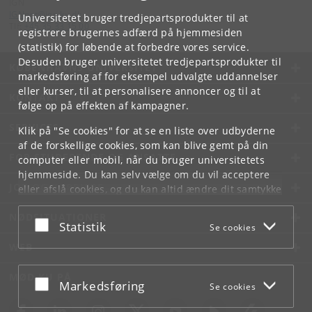
IGN
IGNnet
@
ign
.
ku
.
dk
Universitetet bruger tredjepartsprodukter til at
Tlf:
+45 35 33 15 00
registrere brugernes adfærd på hjemmesiden
(statistik) for løbende at forbedre vores service.
Desuden bruger universitetet tredjepartsprodukter til
KØBENHAVNS UNIVERSITET
markedsføring af for eksempel udvalgte uddannelser
eller kurser, til at personalisere annoncer og til at
KONTAKT
følge op på effekten af kampagner.
SERVICES
Klik på "Se cookies" for at se en liste over udbyderne
af de forskellige cookies, som kan blive gemt på din
FOR STUDERENDE OG ANSATTE
computer eller mobil, når du bruger universitetets
hjemmeside. Du kan selv vælge om du vil acceptere
JOB OG KARRIERE
eller afslå cookies, og du kan altid ændre dit samtykke
under
Cookie- og privatlivspolitik
som du finder i
NØDSITUATIONER
bunden af hver side.
Acceptér eller afslå
Statistik
Se cookies
Googles privatlivspolitik
WEB
MØD KU PÅ
Acceptér eller afslå
Markedsføring
Se cookies