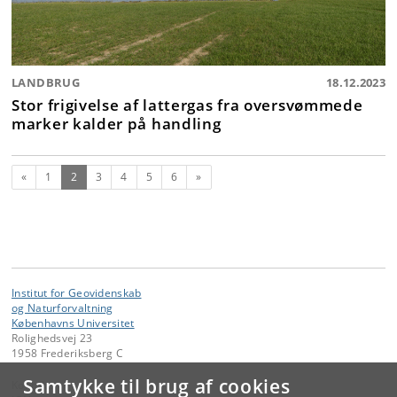
LANDBRUG
18.12.2023
Stor frigivelse af lattergas fra oversvømmede
marker kalder på handling
Forrige
(nuværende)
Næste
«
1
2
3
4
5
6
»
Institut for Geovidenskab
og Naturforvaltning
Københavns Universitet
Rolighedsvej 23
1958 Frederiksberg C
Samtykke til brug af cookies
Kontakt: