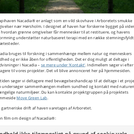
apihaven Nacadia® er anlagt som en vild skovhave i Arboretets smukke
ivelser nær Hørsholm. I designet af haven har forskerne bygget på vide
 hvordan grønne omgivelser får mennesker til at restituere, og havens
ormning understøtter naturbaseret terapi med en række stemningsfyldt
rætesteder.
adia bruges til forskning i sammenhænge mellem natur og menneskers
dhed og er ikke åben for offentligheden. Det er dog muligt at deltage i
dvisninger i Nacadia –
se mere under ’Kontakt’
. Indimellem søger vi efter
tagere til vores projekter. Det vil blive annonceret her på hjemmesiden.
 tiden søger vi deltagere med bevægelseshandicap til at deltage i et proje
 undersøger sammenhængen mellem sundhed og kontakt med naturen
gængelige naturmiljøer. Du kan kontakte projektgruppen på projektets
mmeside
Move Green Lab
.
 gartneriske drift af haven varetages af Arboretet.
en film om design af Nacadia®: