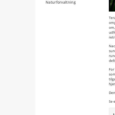
Naturforvaltning
Ter
omg
om,
udf
ret
Nac
sun
run
del
For
som
til
hje
Den
Se 