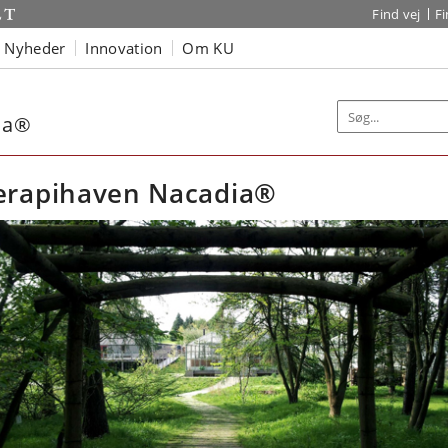
Find vej
F
Nyheder
Innovation
Om KU
ia®
erapihaven Nacadia®