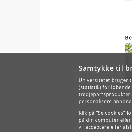
Be
Samtykke til b
Universitetet bruger 
Vi 
(statistik) for løbend
Kon
tredjepartsprodukter t
(på
personalisere annonce
Klik på "Se cookies" f
på din computer eller
vil acceptere eller af