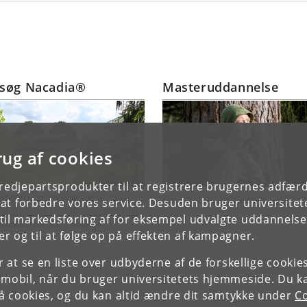
søg Nacadia®
Masteruddannelse
rug af cookies
tredjepartsprodukter til at registrere brugernes adfæ
anbefaler at downloade og læse
Master i naturbaseret rehabiliteri
e at forbedre vores service. Desuden bruger universitet
ceptmodel Terapihaven Nacadia
il markedsføring af for eksempel udvalgte uddannelser e
 dansk) forud for besøget
r og til at følge op på effekten af kampagner.
or at se en liste over udbyderne af de forskellige cooki
 mobil, når du bruger universitetets hjemmeside. Du k
slå cookies, og du kan altid ændre dit samtykke under
Co