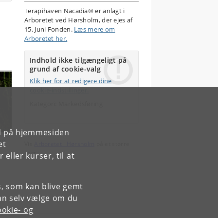
Terapihaven Nacadia® er anlagt i
Arboretet ved Hørsholm, der ejes af
15. Juni Fonden.
Læs mere om
Arboretet her.
Indhold ikke tilgængeligt på
grund af cookie-valg
Klik her for at redigere dine
cookie-indstillinger.
Kategori: Markedsføring
rd på hjemmesiden
ng
et
Vis
Arboretet i Hørsholm
på et større
kort
ller kurser, til at
es, som kan blive gemt
an selv vælge om du
okie- og